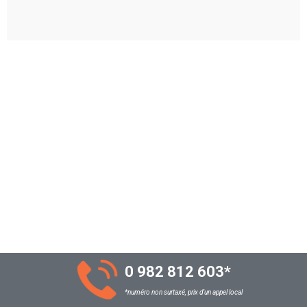
0 982 812 603
*
*numéro non surtaxé, prix d’un appel local