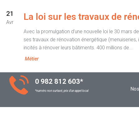
21
La loi sur les travaux de r
Avr
Avec la promulgation d’une nouvelle loi le 30 mars der
ses travaux de rénovation énergétique (menuiseries, is
incités à rénover leurs bâtiments. 400 millions de...
Métier
0 982 812 603
*
Nos 
*numéro non surtaxé, prix d’un appel local